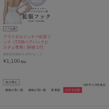
メール便
ブライダルインナー拡張フ
ック（TZ06ベアバックビ
スチェ専用）[M便 1/7]
通常販売価格
¥
1,100
のところ
¥
1,100
税込
並び替え
9
件中
1
-
9
件表示
価格が安い順
価格が高い順
新着順
おすすめ順