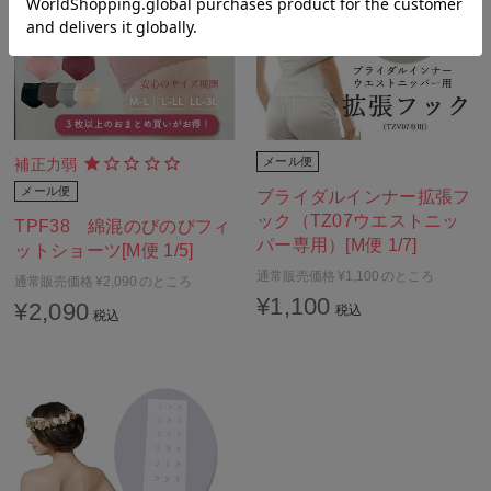
メール便
補正力弱
メール便
ブライダルインナー拡張フ
ック（TZ07ウエストニッ
TPF38 綿混のびのびフィ
パー専用）[M便 1/7]
ットショーツ[M便 1/5]
通常販売価格
¥
1,100
のところ
通常販売価格
¥
2,090
のところ
¥
1,100
¥
2,090
税込
税込