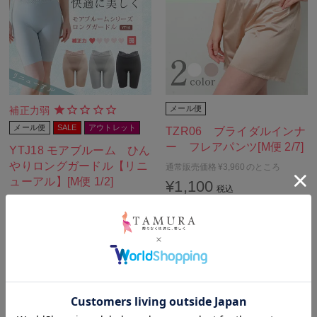
メール便
補正力弱
メール便
SALE
アウトレット
TZR06 ブライダルインナ
ー フレアパンツ[M便 2/7]
YTJ18 モアブルーム ひん
やりロングガードル【リニ
通常販売価格
¥
3,960
のところ
ューアル】[M便 1/2]
¥
1,100
税込
通常販売価格
¥
4,290
のところ
¥
1,287
税込