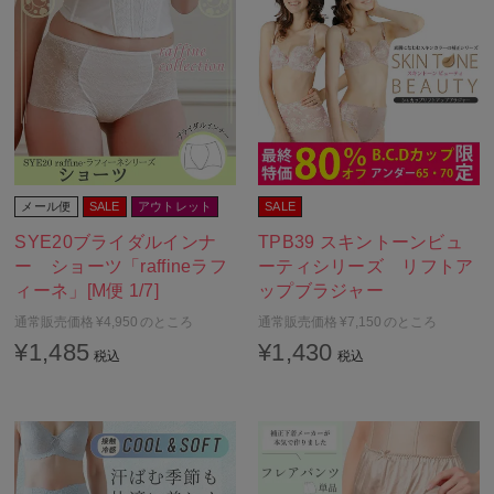
E85
E90
E95
E100
F65
F70
F75
F80
メール便
SALE
アウトレット
SALE
F85
F90
SYE20ブライダルインナ
TPB39 スキントーンビュ
ー ショーツ「raffineラフ
ーティシリーズ リフトア
F95
F100
ィーネ」[M便 1/7]
ップブラジャー
G65
G70
通常販売価格
¥
4,950
のところ
通常販売価格
¥
7,150
のところ
¥
1,485
¥
1,430
税込
税込
G75
G80
G85
G90
G95
G100