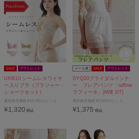
C75
C80
C85
C90
C95
C100
D65
D70
SALE
アウトレット
メール便
SALE
アウトレット
D75
D80
UKB10 シームレスワイヤ
SYQ20ブライダルインナ
ー入りブラ（ブラジャー・
ー フレアパンツ「raffine
D85
D90
ショーツセット）
ラフィーネ」[M便 2/7]
D95
D100
通常販売価格
¥
10,780
のところ
通常販売価格
¥
5,500
のところ
¥
1,320
¥
1,375
税込
税込
E65
E70
E75
E80