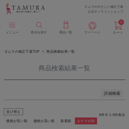
タムラのやさしい補正下着
サイズ
公式オンラインショップ
0
すべて
S
メニュー
商品を探す
商品一覧
マイページ
カート
M
L
LL
3L
タムラの補正下着TOP
商品検索結果一覧
4L
商品検索結果一覧
B65
B70
検索
B75
B80
詳細検索
B85
B90
並び替え
9
件中
1
-
9
件表示
B95
B100
価格が安い順
価格が高い順
新着順
おすすめ順
C65
C70