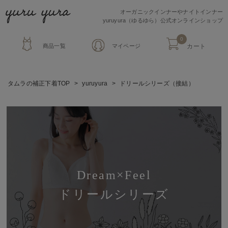
オーガニックインナーやナイトインナー
yuruyura（ゆるゆら）公式オンラインショップ
0
商品一覧
マイページ
カート
タムラの補正下着TOP
yuruyura
ドリールシリーズ（接結）
Dream×Feel
ドリールシリーズ