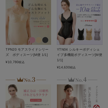
TPN20 モアスライドシリー
YTN04 シルキーボディシェ
ズ ボディスーツ[M便 1/1]
イプ多機能ボディスーツ[M便
1/1]
¥
10,780
税込
¥
14,630
税込