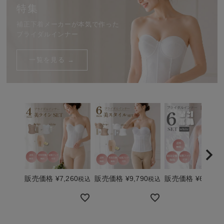
特集
補正下着メーカーが本気で作った
ブライダルインナー
一覧を見る →
販売価格
¥
7,260
販売価格
¥
9,790
販売価格
¥
6,385
税込
税込