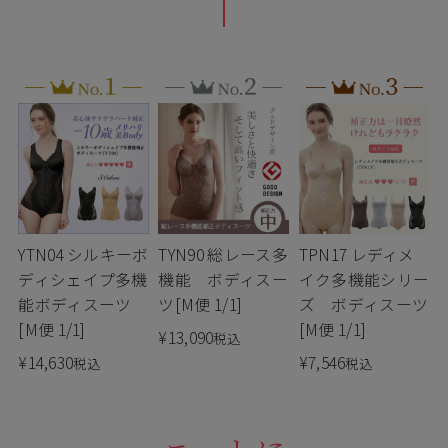
YTN04 シルキーボ
TYN90 総レース多
TPN17 レディメ
ディシェイプ多機
機能 ボディスー
イク多機能シリー
能ボディスーツ
ツ[M便 1/1]
ズ ボディスーツ
[M便 1/1]
[M便 1/1]
¥
13,090
税込
¥
14,630
¥
7,546
税込
税込