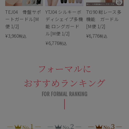
TEJ04 骨盤サポ
YTJ04 シルキーボ
TYJ90 総レース多
ートガードル[M
ディシェイプ多機
機能 ガードル
便 1/2]
能 ロングガード
[M便 1/2]
ル[M便 1/2]
¥
3,960
¥
6,776
税込
税込
¥
6,776
税込
フォーマルに
おすすめランキング