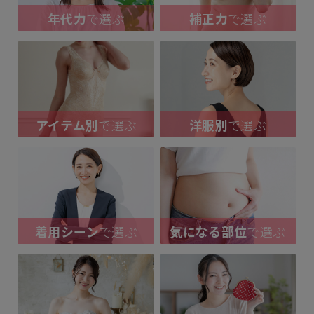
年代力
で選ぶ
補正力
で選ぶ
アイテム別
で選ぶ
洋服別
で選ぶ
着用シーン
で選ぶ
気になる部位
で選ぶ