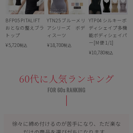
BFP05 PITALIFT
YTN25 ブルーメリ
YTP04 シルキーボ
おとなの整えブラ
アシリーズ ボデ
ディシェイプ多機
トップ
ィスーツ
能ボディシェイパ
ー[M便 1/1]
¥
5,720
¥
18,700
税込
税込
¥
10,780
税込
60代に人気ランキング
徐々に締め付けるのが苦手になり、ただ楽な
だけの商品を選びがちになります。