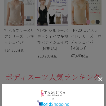
TPP20 モアスラ
YTP25 ブルーメリ
YTP04 シルキーボ
イドシリーズ ボ
アシリーズ ボデ
ディシェイプ多機
ディシェイパー
ィシェイパー
能ボディシェイパ
[M便 1/1]
ー[M便 1/1]
¥
14,300
税込
¥
7,480
¥
10,780
税込
税込
ボディスーツ人気ランキング