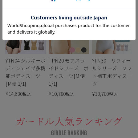
TPN20 モアスラ
YTN04 シルキーボ
YTN30 リフィー
イドシリーズ ボ
ディシェイプ多機
ルシリーズ ソフ
ディスーツ[M便
能ボディスーツ
ト補正ボディスー
1/1]
[M便 1/1]
ツ
¥
10,780
¥
14,630
¥
10,780
税込
税込
税込
ガードル人気ランキング