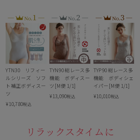
YTN30 リフィー
TYN90 総レース多
TYP90 総レース多
ルシリーズ ソフ
機能 ボディスー
機能 ボディシェ
ト補正ボディスー
ツ[M便 1/1]
イパー[M便 1/1]
ツ
¥
13,090
¥
10,010
税込
税込
¥
10,780
税込
リラックスタイムに