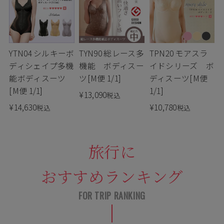
TPN20 モアスラ
YTN04 シルキーボ
TYN90 総レース多
イドシリーズ ボ
ディシェイプ多機
機能 ボディスー
ディスーツ[M便
能ボディスーツ
ツ[M便 1/1]
1/1]
[M便 1/1]
¥
13,090
税込
¥
10,780
¥
14,630
税込
税込
旅行に
おすすめランキング