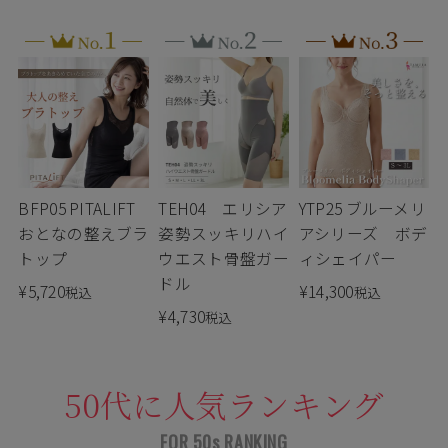
BFP05 PITALIFT
TEH04 エリシア
YTP25 ブルーメリ
おとなの整えブラ
姿勢スッキリハイ
アシリーズ ボデ
トップ
ウエスト骨盤ガー
ィシェイパー
ドル
¥
5,720
¥
14,300
税込
税込
¥
4,730
税込
50代に人気ランキング