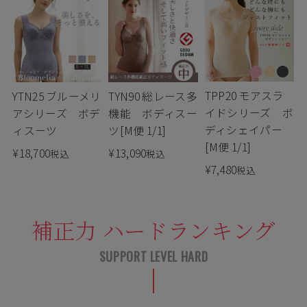
TPP20 モアスラ
YTN25 ブルーメリ
TYN90 総レース多
イドシリーズ ボ
アシリーズ ボデ
機能 ボディスー
ディシェイパー
ィスーツ
ツ[M便 1/1]
[M便 1/1]
¥
18,700
¥
13,090
税込
税込
¥
7,480
税込
補正力 ハードランキング