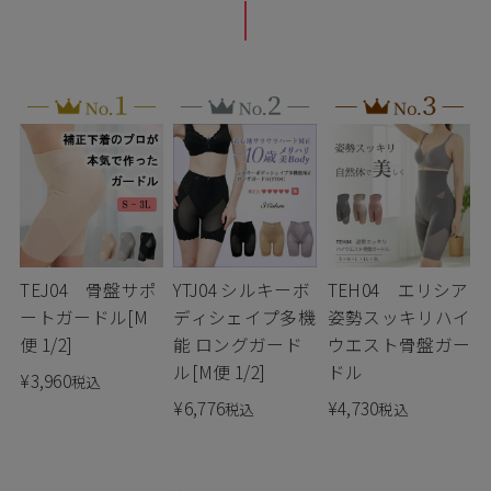
TEJ04 骨盤サポ
YTJ04 シルキーボ
TEH04 エリシア
ートガードル[M
ディシェイプ多機
姿勢スッキリハイ
便 1/2]
能 ロングガード
ウエスト骨盤ガー
ル[M便 1/2]
ドル
¥
3,960
税込
¥
6,776
¥
4,730
税込
税込