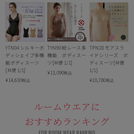
TPN20 モアスラ
YTN04 シルキーボ
TYN90 総レース多
イドシリーズ ボ
ディシェイプ多機
機能 ボディスー
ディスーツ[M便
能ボディスーツ
ツ[M便 1/1]
1/1]
[M便 1/1]
¥
13,090
税込
¥
10,780
¥
14,630
税込
税込
ルームウエアに
おすすめランキング