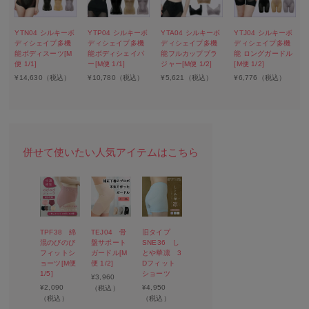
YTN04 シルキーボ
YTP04 シルキーボ
YTA04 シルキーボ
YTJ04 シルキーボ
ディシェイプ多機
ディシェイプ多機
ディシェイプ多機
ディシェイプ多機
能ボディスーツ[M
能ボディシェイパ
能フルカップブラ
能 ロングガードル
便 1/1]
ー[M便 1/1]
ジャー[M便 1/2]
[M便 1/2]
¥
14,630
（税込）
¥
10,780
（税込）
¥
5,621
（税込）
¥
6,776
（税込）
TPF38 綿
TEJ04 骨
旧タイプ
混のびのび
盤サポート
SNE36 し
フィットシ
ガードル[M
とや華凛 3
ョーツ[M便
便 1/2]
Dフィット
1/5]
ショーツ
¥
3,960
¥
2,090
¥
4,950
（税込）
（税込）
（税込）