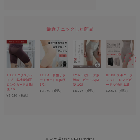
THJ01 エクスシェ
TEJ04 骨盤サポ
TYJ90 総レース多
BFJ01 スキニーフ
イプ 多機能補正
ートガードル[M便
機能 ガードル[M
ィット ロングガ
ロングガードル[M
1/2]
便 1/2]
ードル[M便 1/2]
便 1/2]
¥
3,960
（税込）
¥
6,776
（税込）
¥
2,574
（税込）
¥
7,920
（税込）
サイズ選びにお困りの方は