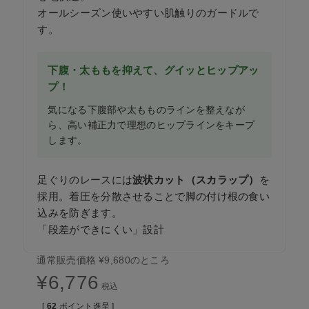
オールシーズン使いやすい肌触りのガードルで
す。
下腹・太ももを抑えて、グイッとヒップアッ
プ！
気になる下腹部や太もものラインを整えなが
ら、高い補正力で理想のヒップラインをキープ
します。
足ぐりのレースには
波状カット（スカラップ）
を
採用。着圧を分散させることで脚の付け根の食い
込みを防ぎます。
「段差ができにくい」設計
通常販売価格
¥
9,680
のところ
¥
6,776
税込
[
62
ポイント進呈 ]