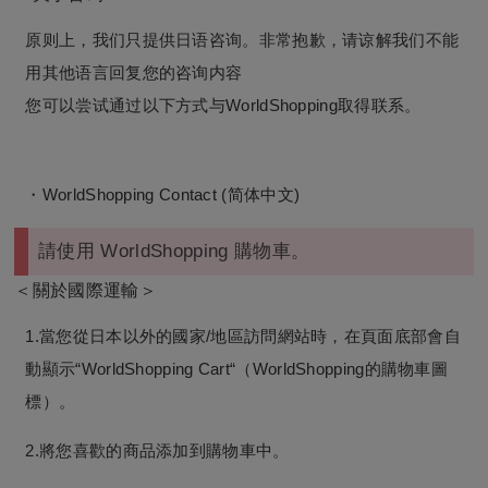
原则上，我们只提供日语咨询。非常抱歉，请谅解我们不能
用其他语言回复您的咨询内容
您可以尝试通过以下方式与WorldShopping取得联系。
・WorldShopping Contact (简体中文)
請使用 WorldShopping 購物車。
＜關於國際運輸＞
1.當您從日本以外的國家/地區訪問網站時，在頁面底部會自
動顯示“WorldShopping Cart“（WorldShopping的購物車圖
標）。
2.將您喜歡的商品添加到購物車中。