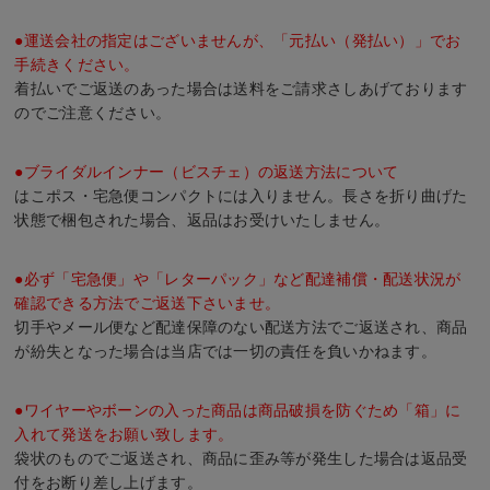
●運送会社の指定はございませんが、「元払い（発払い）」でお
手続きください。
着払いでご返送のあった場合は送料をご請求さしあげております
のでご注意ください。
●ブライダルインナー（ビスチェ）の返送方法について
はこポス・宅急便コンパクトには入りません。長さを折り曲げた
状態で梱包された場合、返品はお受けいたしません。
●必ず「宅急便」や「レターパック」など配達補償・配送状況が
確認できる方法でご返送下さいませ。
切手やメール便など配達保障のない配送方法でご返送され、商品
が紛失となった場合は当店では一切の責任を負いかねます。
●ワイヤーやボーンの入った商品は商品破損を防ぐため「箱」に
入れて発送をお願い致します。
袋状のものでご返送され、商品に歪み等が発生した場合は返品受
付をお断り差し上げます。