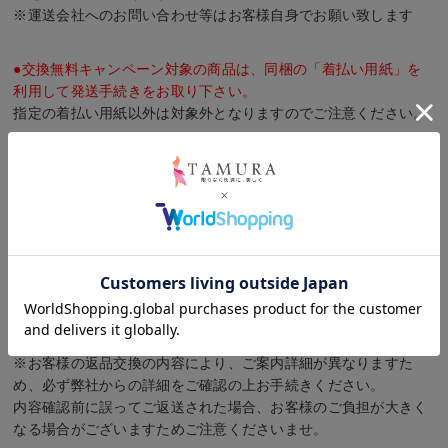
※運送会社へのお問い合わせ等はお客様自身でお願い致します
●交換無料キャンペーン対象の商品は、同梱の「着払い用紙」を
利用して発送手続きをお取り下さい。
指定の着払い用紙以外は対象外となりますのでご注意ください。
【返送先】
株式会社タムラ
600-8412
京都府京都市下京区烏丸通仏光寺上ル二帖半敷町661 ツカキスク
エア5F
※ご連絡前の返送はおやめください
※お客様の返品交換の内容により、ご案内詳細が異なりますた
め、必ず弊社からの詳細をご確認の上お手続きください。
内容確認前に誤ってご返送された場合、お客様のご負担が大きく
なる場合がございますためご注意くださいませ。