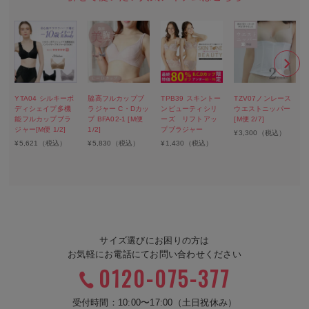
YTA04 シルキーボ
脇高フルカップブ
TPB39 スキントー
TZV07ノンレース
ディシェイプ多機
ラジャー C・Dカッ
ンビューティシリ
ウエストニッパー
能フルカップブラ
プ BFA02-1 [M便
ーズ リフトアッ
[M便 2/7]
ジャー[M便 1/2]
1/2]
プブラジャー
¥
3,300
（税込）
¥
5,621
（税込）
¥
5,830
（税込）
¥
1,430
（税込）
サイズ選びにお困りの方は
お気軽にお電話にてお問い合わせください
0120-075-377
受付時間：10:00〜17:00（土日祝休み）