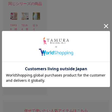
TPF3
TEJ0
旧タ
8 綿
4 骨
イ
混の
盤サ
プ S
びの
ポー
NE36
びフ
トガ
し
ィッ
ード
とや
トシ
ル[M
華
ョー
便 1/
凛 3
ツ[M
2]
Dフィ
便 1/
ット
¥
5]
ショ
3,960
ーツ
¥
（税
¥
2,090
込）
4,950
（税
（税
込）
込）