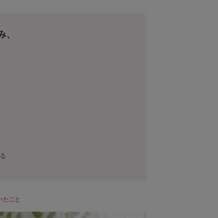
み、
る
いたこと