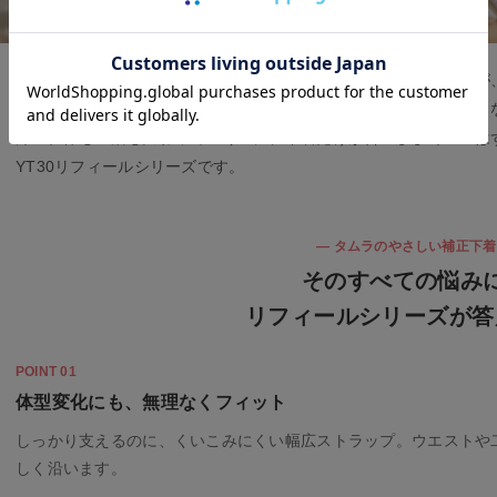
これまで多くの更年期世代のお客様から「若い頃と同じ補正下着が
ただいてきました。ウエストやお腹まわりの変化、汗をかきやすく
方…。体も生活も変わっていくのに、下着だけが昔のままでいいは
YT30リフィールシリーズです。
― タムラのやさしい補正下着
そのすべての悩み
リフィールシリーズが答
POINT 01
体型変化にも、無理なくフィット
しっかり支えるのに、くいこみにくい幅広ストラップ。ウエストや
しく沿います。