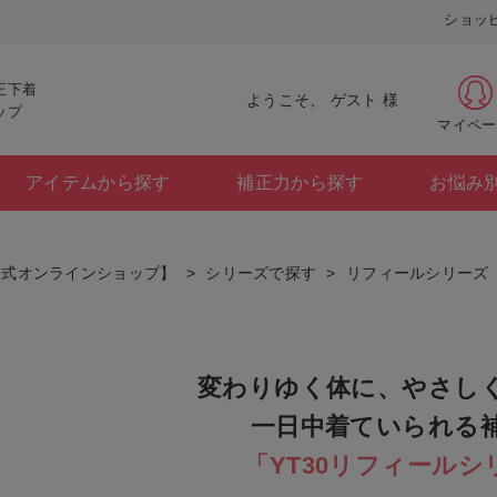
ショッ
正下着
ようこそ、 ゲスト 様
ップ
マイペー
アイテムから探す
補正力から探す
お悩み
公式オンラインショップ】
シリーズで探す
リフィールシリーズ 
変わりゆく体に、やさし
一日中着ていられる
「YT30リフィールシ