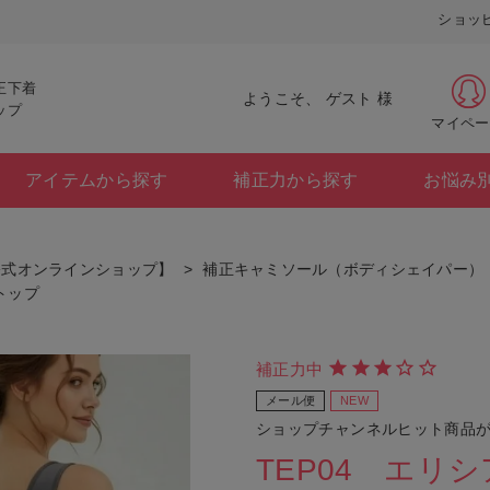
ショッ
正下着
ようこそ、 ゲスト 様
ップ
マイペー
アイテムから探す
補正力から探す
お悩み
公式オンラインショップ】
補正キャミソール（ボディシェイパー）
トップ
補正力中
メール便
NEW
ショップチャンネルヒット商品
TEP04 エリ