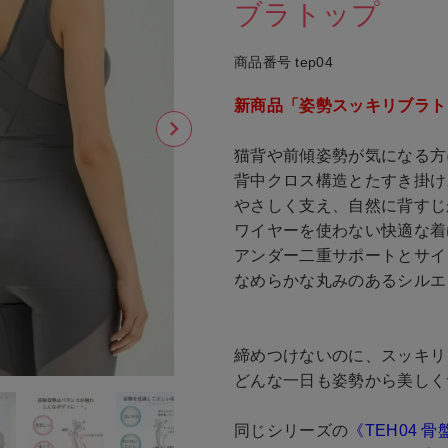
ブラトップ
商品番号
tep04
新商品「姿勢スッキリブラト
猫背や前傾姿勢が気になる方
背中クロス構造とたすき掛け
やさしく支え、自然に背すじ
ワイヤーを使わない快適な着
アンダー二重サポートとサイ
なめらかな丸みのあるシルエ
締めつけないのに、スッキリ
どんな一日も姿勢から美しく
同じシリーズの
《TEH04