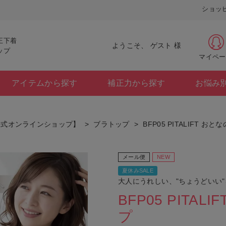
ショッ
正下着
ようこそ、 ゲスト 様
ップ
マイペー
アイテムから探す
補正力から探す
お悩み
公式オンラインショップ】
ブラトップ
BFP05 PITALIFT 
メール便
NEW
夏休みSALE
大人にうれしい、"ちょうどいい
BFP05 PITA
プ