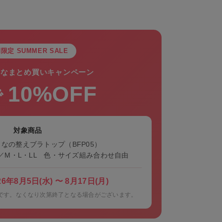
限定 SUMMER SALE
得なまとめ買いキャンペーン
10%OFF
で
対象商品
 おとなの整えブラトップ（BFP05）
／M・L・LL 色・サイズ組み合わせ自由
年8月5日(水) 〜 8月17日(月)
です。なくなり次第終了となる場合がございます。