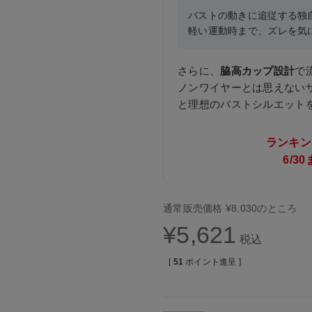
バストの動きに追従する独
軽い運動時まで、ズレを気
さらに、
脇高カップ設計
で
ノンワイヤーとは思えない
と理想のバストシルエット
ランキン
6/
通常販売価格
¥
8,030
のところ
¥
5,621
税込
[
51
ポイント進呈 ]