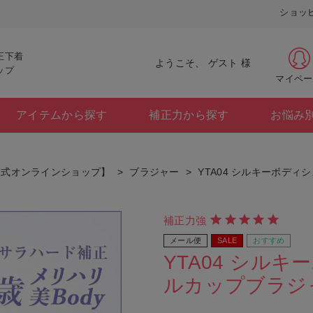
ショッ
正下着
ようこそ、 ゲスト 様
ップ
マイペー
アイテムから探す
補正力から探す
お悩み
公式オンラインショップ】
ブラジャー
YTA04 シルキーボディ
補正力強
メール便
SALE
おすすめ
YTA04 シル
ルカップブラジャー