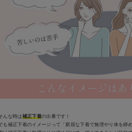
そんな時は
補正下着
の出番です！
でも補正下着のイメージって「窮屈な下着で無理やり体を締