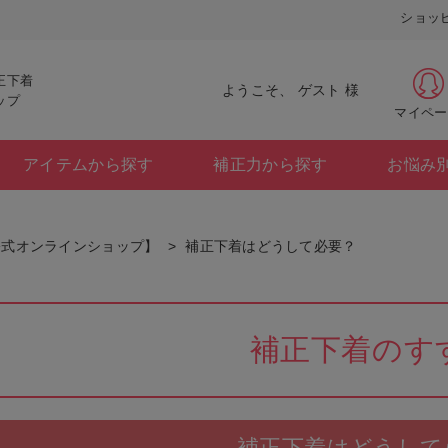
ショッ
正下着
ようこそ、 ゲスト 様
ップ
マイペー
アイテムから探す
補正力から探す
お悩み
公式オンラインショップ】
補正下着はどうして必要？
補正下着のす
補正下着はどうして