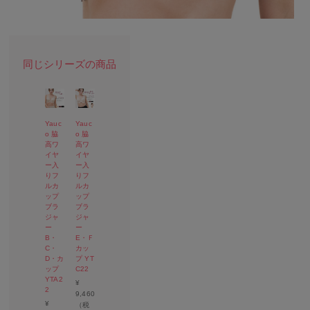
Yauc
Yauc
o 脇
o 脇
高ワ
高ワ
イヤ
イヤ
ー入
ー入
りフ
りフ
ルカ
ルカ
ップ
ップ
ブラ
ブラ
ジャ
ジャ
ー
ー
B・
E・Ｆ
C・
カッ
D・カ
プ YT
ップ
C22
YTA2
¥
2
9,460
¥
（税