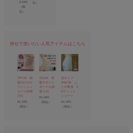
8,580
込）
（税
込）
TPF38 綿
TEJ04 骨
旧タイプ
混のびのび
盤サポート
SNE36 し
フィットシ
ガードル[M
とや華凛 3
ョーツ[M便
便 1/2]
Dフィット
1/5]
ショーツ
¥
3,960
¥
2,090
¥
4,950
（税込）
（税込）
（税込）