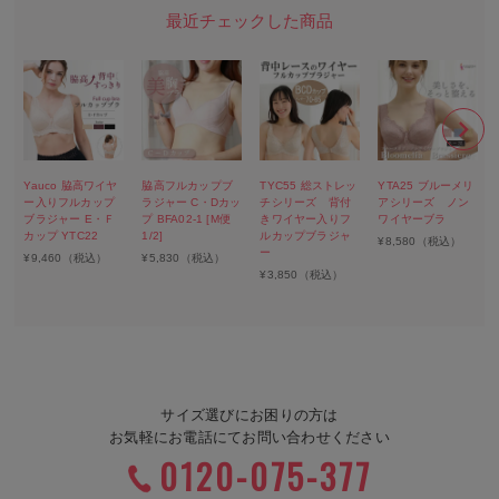
Yauco 脇高ワイヤ
脇高フルカップブ
TYC55 総ストレッ
YTA25 ブルーメリ
ー入りフルカップ
ラジャー C・Dカッ
チシリーズ 背付
アシリーズ ノン
ブラジャー E・Ｆ
プ BFA02-1 [M便
きワイヤー入りフ
ワイヤーブラ
カップ YTC22
1/2]
ルカップブラジャ
¥
8,580
（税込）
ー
¥
9,460
（税込）
¥
5,830
（税込）
¥
3,850
（税込）
サイズ選びにお困りの方は
お気軽にお電話にてお問い合わせください
0120-075-377