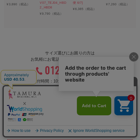
V07_TEJ04_HBD
便 6/7]
¥
3,890
（税込）
¥
7,260
（税込）
2_HBD8
¥
6,385
（税込）
¥
9,790
（税込）
サイズ選びにお困りの方は
お気軽にお電話にてお問い合わせください
0120-075-377
受付時間：10:00〜17:00（土日祝休み）
タムラの下着は「返品・交換」可能です
期間限定価格を含むセール価格でのお買い物は、返品交換の
対象外です。
＞
詳しくはこちら