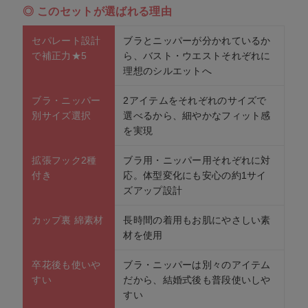
◎ このセットが選ばれる理由
セパレート設計
ブラとニッパーが分かれているか
で補正力★5
ら、バスト・ウエストそれぞれに
理想のシルエットへ
ブラ・ニッパー
2アイテムをそれぞれのサイズで
別サイズ選択
選べるから、細やかなフィット感
を実現
拡張フック2種
ブラ用・ニッパー用それぞれに対
付き
応。体型変化にも安心の約1サイ
ズアップ設計
カップ裏 綿素材
長時間の着用もお肌にやさしい素
材を使用
卒花後も使いや
ブラ・ニッパーは別々のアイテム
すい
だから、結婚式後も普段使いしや
すい