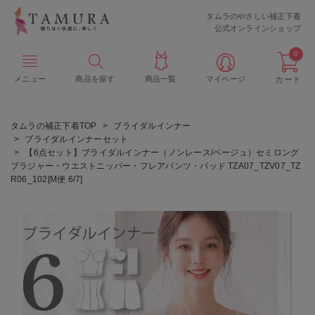
タムラのやさしい補正下着
公式オンラインショップ
0
メニュー
商品を探す
商品一覧
マイページ
カート
タムラの補正下着TOP
ブライダルインナー
ブライダルインナーセット
【6点セット】ブライダルインナー（ノンレース/ベージュ）セミロング
ブラジャー・ウエストニッパー・フレアパンツ・パッド TZA07_TZV07_TZ
R06_102[M便 6/7]