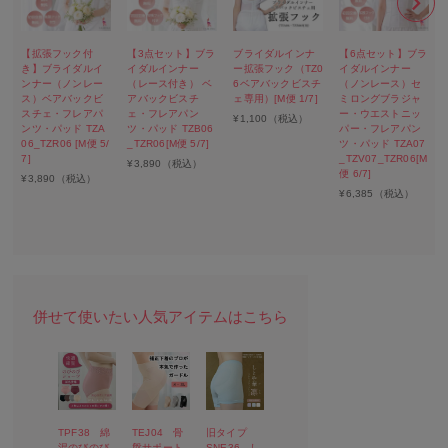
【拡張フック付
【3点セット】ブラ
ブライダルインナ
【6点セット】ブラ
き】ブライダルイ
イダルインナー
ー拡張フック（TZ0
イダルインナー
ンナー（ノンレー
（レース付き） ベ
6ベアバックビスチ
（ノンレース）セ
ス）ベアバックビ
アバックビスチ
ェ専用）[M便 1/7]
ミロングブラジャ
スチェ・フレアパ
ェ・フレアパン
ー・ウエストニッ
¥
1,100
（税込）
ンツ・パッド TZA
ツ・パッド TZB06
パー・フレアパン
06_TZR06 [M便 5/
_TZR06[M便 5/7]
ツ・パッド TZA07
7]
_TZV07_TZR06[M
¥
3,890
（税込）
便 6/7]
¥
3,890
（税込）
¥
6,385
（税込）
TPF38 綿
TEJ04 骨
旧タイプ
混のびのび
盤サポート
SNE36 し