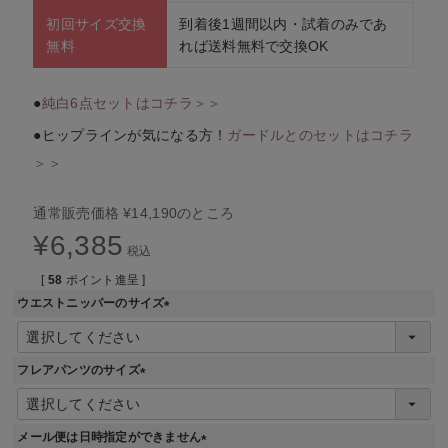
初回サイズ交換
到着後1週間以内・試着のみであ
無料
れば送料無料で交換OK
●
純白6点セットはコチラ＞＞
●ヒップラインが気になる方！
ガードルとのセットはコチラ
＞＞
通常販売価格
¥
14,190
のところ
¥
6,385
税込
[
58
ポイント進呈 ]
ウエストニッパーのサイズ
(
必
須
フレアパンツのサイズ
)
(
必
須
メール便は日時指定ができません