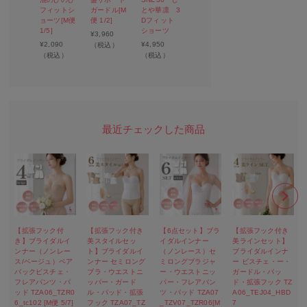
フィットシ
ガードル[M
とや華凛 3
ョーツ[M便
便 1/2]
Dフィット
1/5]
ショーツ
¥
3,960
¥
2,090
¥
4,950
（税込）
（税込）
（税込）
【拡張フック付
【拡張フック付き
【6点セット】ブラ
【拡張フック付き
き】ブライダルイ
美スタイルセッ
イダルインナー
美ラインセット】
ンナー（ノンレー
ト】ブライダルイ
（ノンレース）セ
ブライダルインナ
ス/ベージュ）ベア
ンナー セミロング
ミロングブラジャ
ー ビスチェ・ー・
バックビスチェ・
ブラ・ウエストニ
ー・ウエストニッ
ガードル・パッ
フレアパンツ・パ
ッパー・ガード
パー・フレアパン
ド・拡張フック TZ
ッド TZA06_TZR0
ル・パッド・拡張
ツ・パッド TZA07
A06_TEJ04_HBD
6_tc102 [M便 5/7]
フック TZA07_TZ
_TZV07_TZR06[M
7