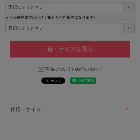
)
(
必
須
メール便発送では小さく折りたたむ梱包になります
)
(
必
須
)
色・サイズを選ぶ
商品についてのお問い合わせ
仕様・サイズ