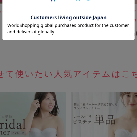
びフィット
TEJ04 骨盤サポートガードル
旧タイプ
[M便 1/2]
凛 3D
¥
3,960
¥
4,95
（税込）