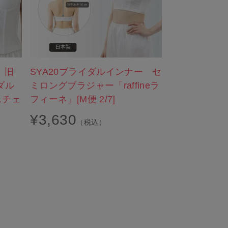
】旧
SYA20ブライダルインナー セ
TZA06 ノ
ダル
ミロングブラジャー「raffineラ
インナー ベ
スチェ
フィーネ」[M便 2/7]
[M便 3/7]
¥
3,630
¥
3,300
（税込）
（