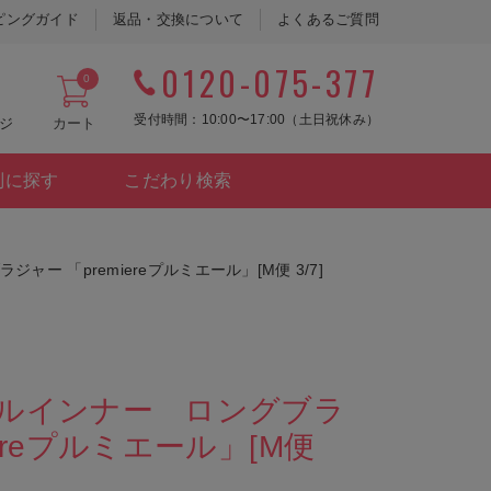
ピングガイド
返品・交換について
よくあるご質問
0120-075-377
0
受付時間：10:00〜17:00（土日祝休み）
ジ
カート
別に探す
こだわり検索
ャー 「premiereプルミエール」[M便 3/7]
ダルインナー ロングブラ
iereプルミエール」[M便