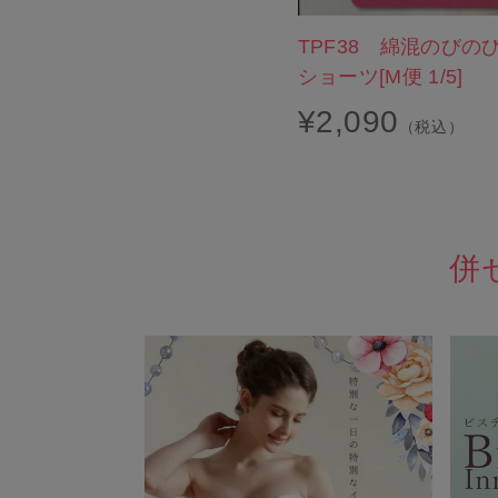
TPF38 綿混のびの
ショーツ[M便 1/5]
¥
2,090
（税込）