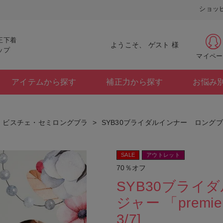
ショッ
正下着
ようこそ、 ゲスト 様
ップ
マイペー
アイテムから探す
補正力から探す
お悩み
ビスチェ・セミロングブラ
SYB30ブライダルインナー ロングブラジ
SALE
アウトレット
70％オフ
SYB30ブライ
ジャー 「prem
3/7]