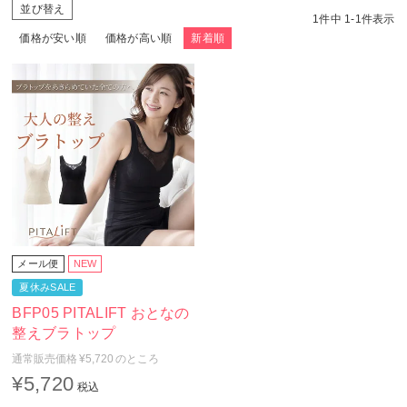
並び替え
1
件中
1
-
1
件表示
価格が安い順
価格が高い順
新着順
メール便
NEW
夏休みSALE
BFP05 PITALIFT おとなの
整えブラトップ
通常販売価格
¥
5,720
のところ
¥
5,720
税込