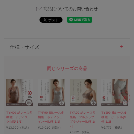
商品についてのお問い合わせ
仕様・サイズ
TYN90 総レース多
TYP90 総レース多
TYA90 総レース多
TYJ90 総レース多
機能 ボディスー
機能 ボディシェ
機能 フルカップ
機能 ガードル[M
ツ[M便 1/1]
イパー[M便 1/1]
ブラジャー[M便 1/
便 1/2]
2]
¥
13,090
（税込）
¥
10,010
（税込）
¥
6,776
（税込）
¥
5,621
（税込）