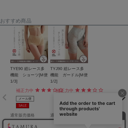
おすすめ商品
TYE90 総レース多
TYJ90 総レース多
機能 ショーツ[M便
機能 ガードル[M便
1/3]
1/2]
補正力中
補正力中
メール便
メール便
SALE
SALE
通常販売価格
通常販売価格
¥
5,280
¥
9,680
のところ
のところ