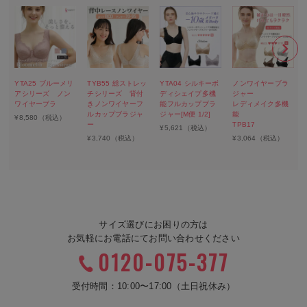
YTA25 ブルーメリ
TYB55 総ストレッ
YTA04 シルキーボ
ノンワイヤーブラ
アシリーズ ノン
チシリーズ 背付
ディシェイプ多機
ジャー
ワイヤーブラ
きノンワイヤーフ
能フルカップブラ
レディメイク多機
ルカップブラジャ
ジャー[M便 1/2]
能
¥
8,580
（税込）
ー
TPB17
¥
5,621
（税込）
¥
3,740
（税込）
¥
3,064
（税込）
サイズ選びにお困りの方は
お気軽にお電話にてお問い合わせください
0120-075-377
受付時間：10:00〜17:00（土日祝休み）