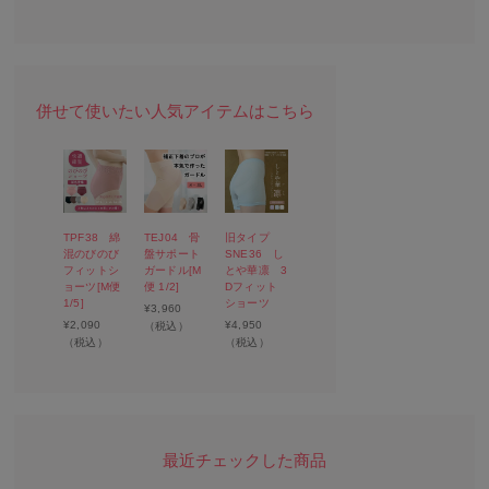
TPF38 綿
TEJ04 骨
旧タイプ
混のびのび
盤サポート
SNE36 し
フィットシ
ガードル[M
とや華凛 3
ョーツ[M便
便 1/2]
Dフィット
1/5]
ショーツ
¥
3,960
¥
2,090
¥
4,950
（税込）
（税込）
（税込）