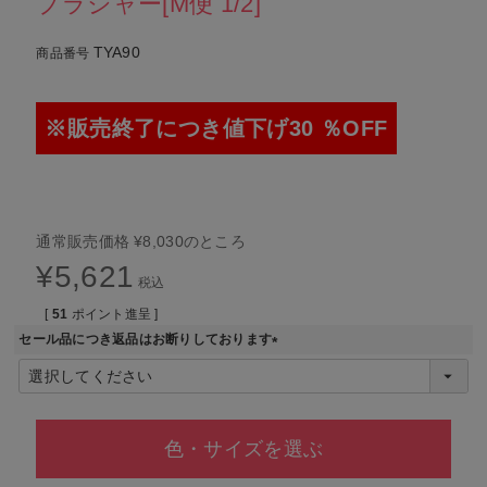
ブラジャー[M便 1/2]
TYA90
商品番号
※販売終了につき値下げ30 ％OFF
通常販売価格
¥
8,030
のところ
¥
5,621
税込
[
51
ポイント進呈 ]
セール品につき返品はお断りしております
(
必
須
)
色・サイズを選ぶ