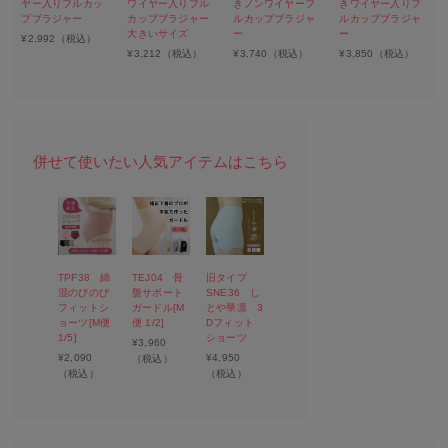
ヤー入りフルカッ
ワイヤー入りフル
きノンワイヤーフ
きワイヤー入りフ
プブラジャー
カップブラジャー
ルカップブラジャ
ルカップブラジャ
大きいサイズ
ー
ー
¥
2,992
（税込）
¥
3,212
（税込）
¥
3,740
（税込）
¥
3,850
（税込）
TPF38 綿
TEJ04 骨
旧タイプ
混のびのび
盤サポート
SNE36 し
フィットシ
ガードル[M
とや華凛 3
ョーツ[M便
便 1/2]
Dフィット
1/5]
ショーツ
¥
3,960
¥
2,090
¥
4,950
（税込）
（税込）
（税込）