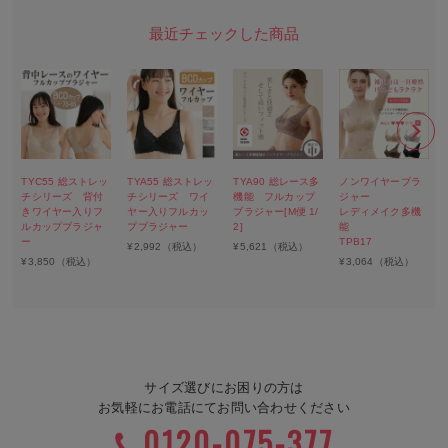
TYC55 総ストレッ
TYA55 総ストレッ
TYA90 総レース多
ノンワイヤーブラ
チシリーズ 背付
チシリーズ ワイ
機能 フルカップ
ジャー
きワイヤー入りフ
ヤー入りフルカッ
ブラジャー[M便 1/
レディメイク多機
ルカップブラジャ
プブラジャー
2]
能
ー
TPB17
¥
2,992
（税込）
¥
5,621
（税込）
¥
3,850
（税込）
¥
3,064
（税込）
サイズ選びにお困りの方は
お気軽にお電話にてお問い合わせください
0120-075-377