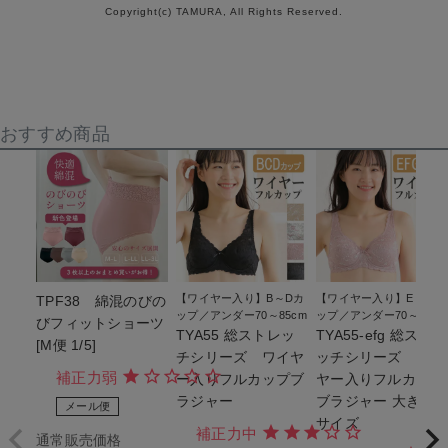
Copyright(c) TAMURA, All Rights Reserved.
おすすめ商品
【ワイヤー入り】B～Dカ
【ワイヤー入り】E～Gカ
TPF38 綿混のびの
ップ／アンダー70～85cm
ップ／アンダー70～85cm
びフィットショーツ
TYA55 総ストレッ
TYA55-efg 総ストレ
[M便 1/5]
チシリーズ ワイヤ
ッチシリーズ ワイ
補正力弱
ー入りフルカップブ
ヤー入りフルカップ
ラジャー
ブラジャー 大きい
メール便
サイズ
補正力中
通常販売価格