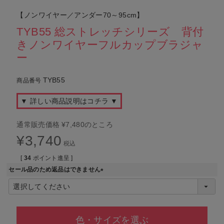
【ノンワイヤー／アンダー70～95cm】
TYB55 総ストレッチシリーズ 背付
きノンワイヤーフルカップブラジャ
ー
TYB55
商品番号
▼ 詳しい商品説明はコチラ ▼
通常販売価格
¥
7,480
のところ
¥
3,740
税込
[
34
ポイント進呈 ]
セール品のため返品はできません
(
必
須
)
色・サイズを選ぶ