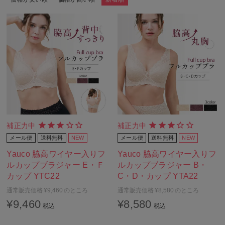
補正力中
補正力中
メール便
送料無料
NEW
メール便
送料無料
NEW
Yauco 脇高ワイヤー入りフ
Yauco 脇高ワイヤー入りフ
ルカップブラジャー E・Ｆ
ルカップブラジャー B・
カップ YTC22
C・D・カップ YTA22
通常販売価格
¥
9,460
のところ
通常販売価格
¥
8,580
のところ
¥
9,460
¥
8,580
税込
税込