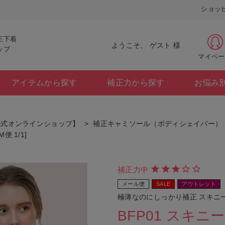
ショッ
正下着
ようこそ、 ゲスト 様
ップ
マイペー
アイテムから探す
補正力から探す
お悩み
公式オンラインショップ】
補正キャミソール（ボディシェイパー）
 1/1]
補正力中
メール便
SALE
アウトレット
極薄なのにしっかり補正 スキニ
BFP01 スキ