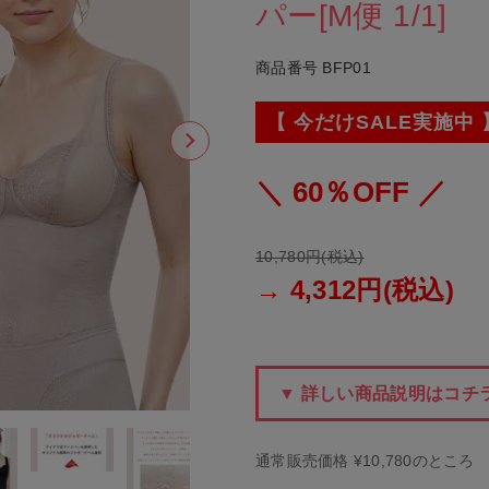
パー[M便 1/1]
商品番号
BFP01
【 今だけSALE実施中 
＼ 60％OFF ／
10,780円(税込)
→ 4,312円(税込)
▼ 詳しい商品説明はコチラ
通常販売価格
¥
10,780
のところ