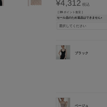
¥
4,312
税込
[
39
ポイント進呈 ]
セール品のため返品はできません
(
必
須
)
ブラック
ベージュ