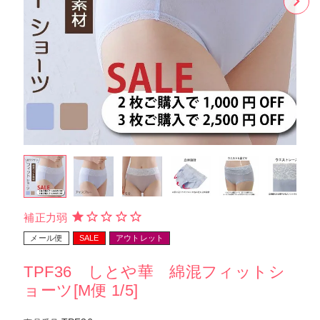
補正力弱
メール便
SALE
アウトレット
TPF36 しとや華 綿混フィットシ
ョーツ[M便 1/5]