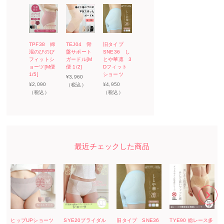
TPF38 綿
TEJ04 骨
旧タイプ
混のびのび
盤サポート
SNE36 し
フィットシ
ガードル[M
とや華凛 3
ョーツ[M便
便 1/2]
Dフィット
1/5]
ショーツ
¥
3,960
¥
2,090
¥
4,950
（税込）
（税込）
（税込）
ヒップUPショーツ
SYE20ブライダル
旧タイプ SNE36
TYE90 総レース多