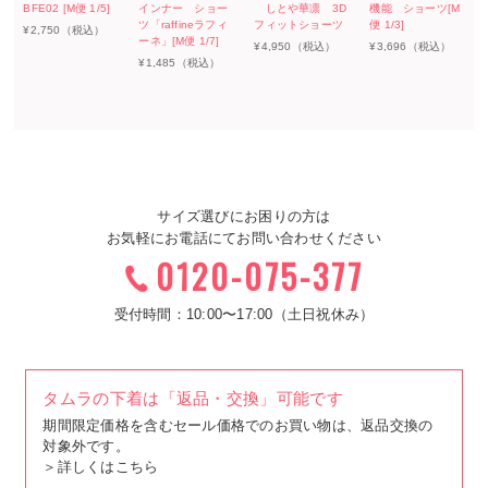
BFE02 [M便 1/5]
インナー ショー
しとや華凛 3D
機能 ショーツ[M
ツ「raffineラフィ
フィットショーツ
便 1/3]
¥
2,750
（税込）
ーネ」[M便 1/7]
¥
4,950
（税込）
¥
3,696
（税込）
¥
1,485
（税込）
サイズ選びにお困りの方は
お気軽にお電話にてお問い合わせください
0120-075-377
受付時間：10:00〜17:00（土日祝休み）
タムラの下着は「返品・交換」可能です
期間限定価格を含むセール価格でのお買い物は、返品交換の
対象外です。
＞
詳しくはこちら