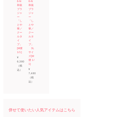
6-N
6-N
和装
和装
ブラ
ブラ
ジャ
ジャ
ー
ー
「し
「し
とや
とや
華／
華／
クー
クー
ルタ
ルタ
イ
イ
プ」
プ」
[M便
3L
1/1]
サイ
ズ[M
¥
便 1/
6,380
1]
（税
¥
込）
7,480
（税
込）