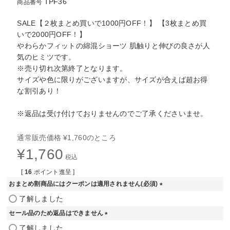
TPF36
商品番号
SALE【２枚まとめ買いで1000円OFF！】 【3枚まとめ買
いで2000円OFF！】
やわらかフィットの綿混ショーツ 肌触りと伸びの良さが人
気のヒミツです。
※売り切れ次第終了となります。
サイズや色に限りがございますが、サイズが合えば超お得
な割引あり！
※返品は受け付けておりませんのでご了承くださいませ。
通常販売価格
¥
1,760
のところ
¥
1,760
税込
[
16
ポイント進呈 ]
おまとめ割商品にはクーポンは適用されません(必須)
(
了解しました
必
セール品のため返品はできません
須
(
)
了解しました