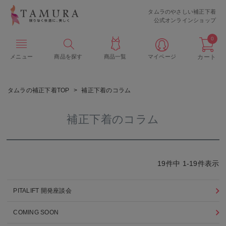
タムラのやさしい補正下着
公式オンラインショップ
0
メニュー
商品を探す
商品一覧
マイページ
カート
タムラの補正下着TOP
補正下着のコラム
補正下着のコラム
19
件中
1
-
19
件表示
PITALIFT 開発座談会
COMING SOON