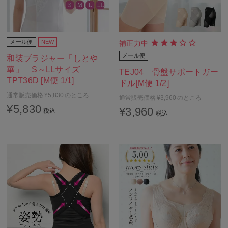
メール便
NEW
補正力中
メール便
和装ブラジャー「しとや
華」 S～LLサイズ
TEJ04 骨盤サポートガー
TPT36D [M便 1/1]
ドル[M便 1/2]
通常販売価格
¥
5,830
のところ
通常販売価格
¥
3,960
のところ
¥
5,830
¥
3,960
税込
税込