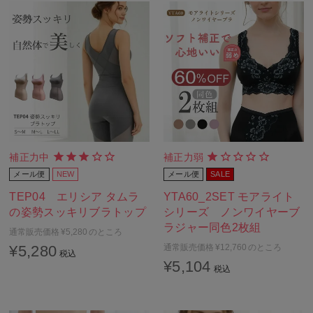
補正力中
補正力弱
メール便
NEW
メール便
SALE
TEP04 エリシア タムラ
YTA60_2SET モアライト
の姿勢スッキリブラトップ
シリーズ ノンワイヤーブ
ラジャー同色2枚組
通常販売価格
¥
5,280
のところ
¥
5,280
通常販売価格
¥
12,760
のところ
税込
¥
5,104
税込