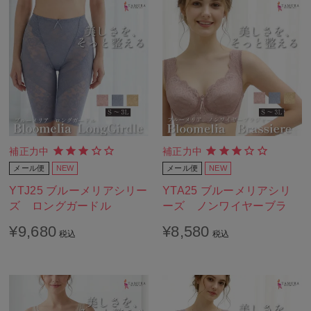
補正力中
補正力中
メール便
NEW
メール便
NEW
YTJ25 ブルーメリアシリー
YTA25 ブルーメリアシリ
ズ ロングガードル
ーズ ノンワイヤーブラ
¥
9,680
¥
8,580
税込
税込