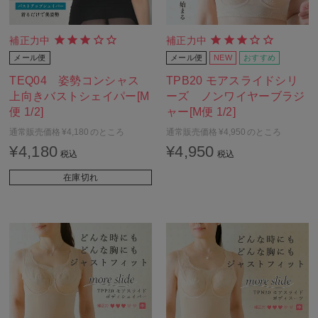
補正力中
補正力中
メール便
メール便
NEW
おすすめ
TEQ04 姿勢コンシャス
TPB20 モアスライドシリ
上向きバストシェイパー[M
ーズ ノンワイヤーブラジ
便 1/2]
ャー[M便 1/2]
通常販売価格
¥
4,180
のところ
通常販売価格
¥
4,950
のところ
¥
4,180
¥
4,950
税込
税込
在庫切れ