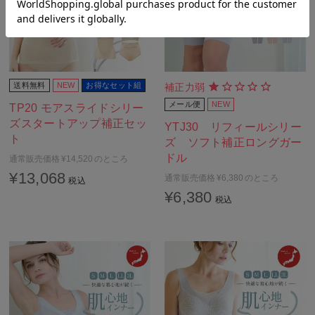
送料無料
NEW
お得なセット組
補正力弱
メール便
NEW
TP20 モアスライドシリー
ズスタートアップ補正セッ
YTJ30 リフィールシリー
ト
ズ ソフト補正ロングガー
ドル
通常販売価格
¥
14,520
のところ
¥
13,068
通常販売価格
¥
6,380
のところ
税込
¥
6,380
税込