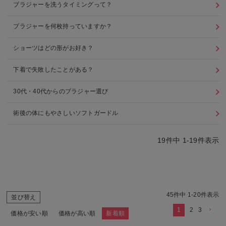
ブラジャーを洗うタイミングって？
ブラジャーを何枚持っていますか？
ショーツはどの形がお好き？
下着で失敗したことがある？
30代・40代からのブラジャー選び
術後の体にもやさしいソフトガードル
19
件中
1
-
19
件表示
45
件中
1
-
20
件表示
並び替え
1
2
3
価格が安い順
価格が高い順
新着順