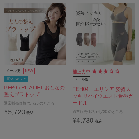
メール便
NEW
補正力中
夏休みSALE
メール便
BFP05 PITALIFT おとなの
TEH04 エリシア 姿勢ス
整えブラトップ
ッキリハイウエスト骨盤ガ
ードル
通常販売価格
¥
5,720
のところ
¥
5,720
通常販売価格
¥
4,730
のところ
税込
¥
4,730
税込