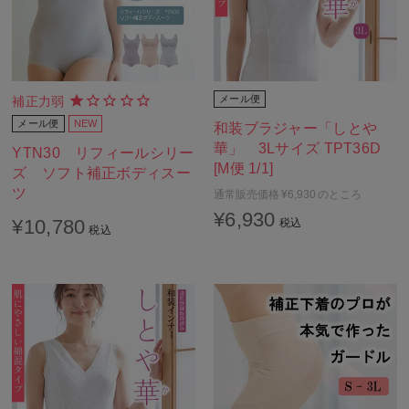
メール便
補正力弱
メール便
NEW
和装ブラジャー「しとや
華」 3Lサイズ TPT36D
YTN30 リフィールシリー
[M便 1/1]
ズ ソフト補正ボディスー
ツ
通常販売価格
¥
6,930
のところ
¥
6,930
¥
10,780
税込
税込