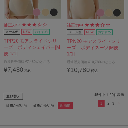
補正力中
補正力中
メール便
NEW
おすすめ
メール便
NEW
おすすめ
TPP20 モアスライドシリ
TPN20 モアスライドシリ
ーズ ボディシェイパー[M
ーズ ボディスーツ[M便
便 1/1]
1/1]
通常販売価格
¥
7,480
のところ
通常販売価格
¥
10,780
のところ
¥
7,480
¥
10,780
税込
税込
45
件中
1
-
20
件表示
並び替え
1
2
3
価格が安い順
価格が高い順
新着順