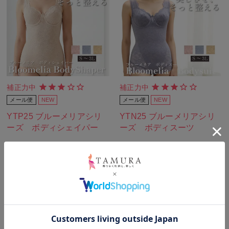
補正力中
補正力中
メール便
NEW
メール便
NEW
YTP25 ブルーメリアシリ
YTN25 ブルーメリアシリ
ーズ ボディシェイパー
ーズ ボディスーツ
¥
14,300
¥
18,700
税込
税込